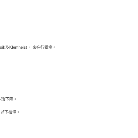
Prusik及Klemheist， 來進行攀樹。
8字環下降。
m) 以下枝條。