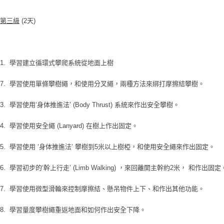
第三級
(2
天)
1. 學習建立循環式攀爬系統從地面上樹
7. 學習使用單條攀樹繩，和使用分叉繩，兩種方法來綁打摩擦結攀樹。
3. 學習使用‘身体推進法’ (Body Thrust) 系統來作出安全攀樹。
4. 學習使用安全繩 (Lanyard) 在樹上作出固定。
5. 學習使用 ‘身体推進法’ 攀樹到5米以上樹椏，和使用安全繩來作出固定。
6. 學習初步的‘幹上行走’ (Limb Walking) ，來回離開主幹約2米， 和作出固定
7. 學習使用微型滑輪來控制摩擦結、懸吊物件上下、和作出其他功能。
8. 學習量度攀樹繩重返地面和如何作出安全下降。