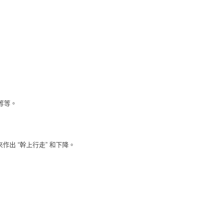
等等。
來作出 “幹上行走” 和下降。