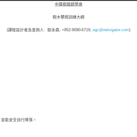
中華樹藝師學會
樹木攀爬訓練大綱
(課程設計者及查詢人: 歐永森, +852-9090-6719,
egc@netvigator.com
)
左右高度，並能安全自行降落。