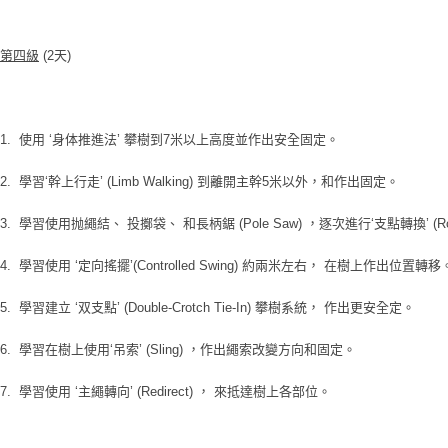
第四級
(2
天)
1. 使用 ‘身体推進法’ 攀樹到7米以上高度並作出安全固定。
2. 學習‘幹上行走’ (Limb Walking) 到離開主幹5米以外，和作出固定。
3. 學習使用抛繩結、 投擲袋、 和長柄鋸 (Pole Saw) ，逐次進行‘支點轉換’ (Rop
4. 學習使用 ‘定向搖擺’(Controlled Swing) 約兩米左右， 在樹上作出位置轉移
5. 學習建立 ‘双支點’ (Double-Crotch Tie-In) 攀樹系統， 作出更安全定。
6. 學習在樹上使用‘吊索’ (Sling) ，作出繩索改變方向和固定。
7. 學習使用 ‘主繩轉向’ (Redirect) ， 來抵達樹上各部位。