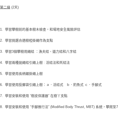
第二級
(2天)
1. 學習攀樹前的基本樹木檢查，和場地安全風險評估
2. 學習挑選合適樹椏掛繩作為支點
3. 學習3個攀樹用繩結 ：漁夫結、逼力結和八字結
4. 學習兩種拋繩結引繩上樹 : 活結法和死結法
5. 學習使用長柄鋸掛繩上樹
6. 學習使用投擲袋引繩上樹：ａ．活結式 ｂ．釣魚式 ｃ．手腳式
7. 學習安裝和使用 “樹皮保護器” 在樹丫支點
8. 學習安裝和使用 “手腳推行法” (Modified Body Thrust, MBT) 系統，攀